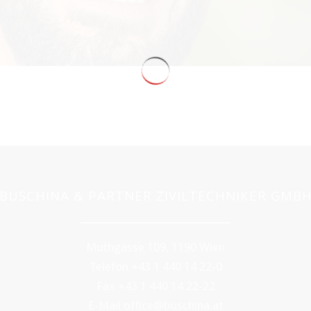
BUSCHINA & PARTNER ZIVILTECHNIKER GMB
Muthgasse 109, 1190 Wien
Telefon +43 1 440 14 22-0
Fax +43 1 440 14 22-22
E-Mail office@buschina.at